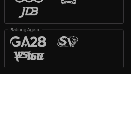
Sabung Ayam