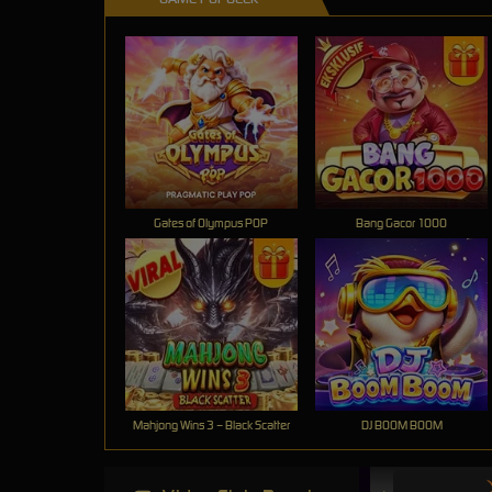
Gates of Olympus POP
Bang Gacor 1000
Mahjong Wins 3 – Black Scatter
DJ BOOM BOOM