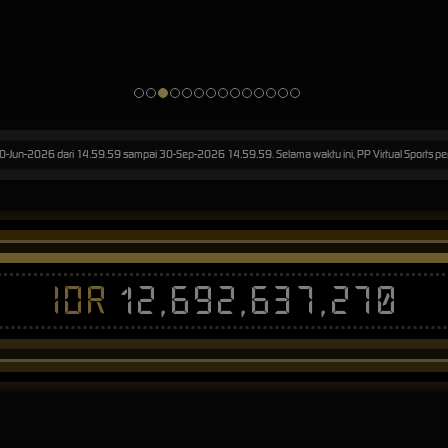
026 dari 14.59.59 sampai 30-Sep-2026 14.59.59. Selama waktu ini, PP Virtual Sports permainan
IDR
12,692,637,270