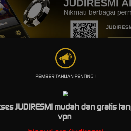
JUDIRESMI A
Nikmati berbagai pe
JUDIRESM
Panduan in
Pindai kode QR
untuk Unduh
Android APK
PEMBERITAHUAN PENTING !
ses JUDIRESMI mudah dan gratis ta
vpn