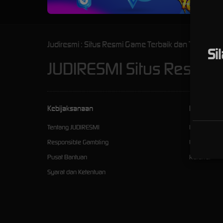
Fortune of Olympus
Judiresmi : Situs Resmi Game Terbaik dan Terleng
Si
JUDIRESMI Situs Resmi 
Kebijaksanaan
Platform
Tentang JUDIRESMI
Promosi
Responsible Gambling
Loyalty
Pusat Bantuan
Referral
Syarat dan Ketentuan