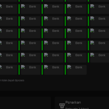
 tidak dapat diproses
Penarikan
Rata-rata 3 Menit