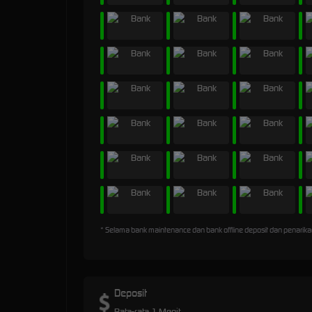
* Selama bank maintenance dan bank offline deposit dan penarikan
Deposit
Rata-rata 1 Menit