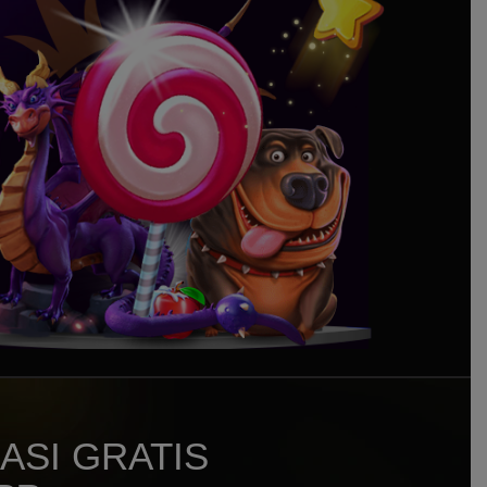
ASI GRATIS