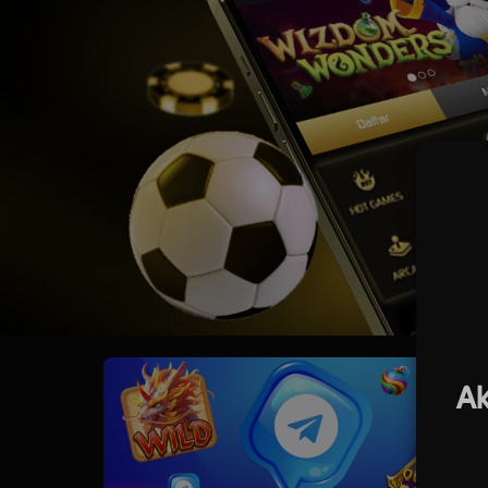
bhab****4
IDR
3,476,850.00
Gates of Olympus Super
Scatter
do****g
IDR
3,433,650.00
Gates of Olympus Super
Scatter
d****k
IDR
2,717,000.00
Sweet Bonanza Super Scatter
do****g
IDR
2,389,600.00
Gates of Olympus Super
Scatter
do****g
IDR
2,345,800.00
Ak
Gates of Olympus Super
Scatter
re****1
IDR
1,853,750.00