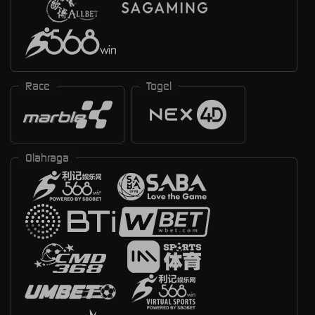
Race
Togel
Olahraga