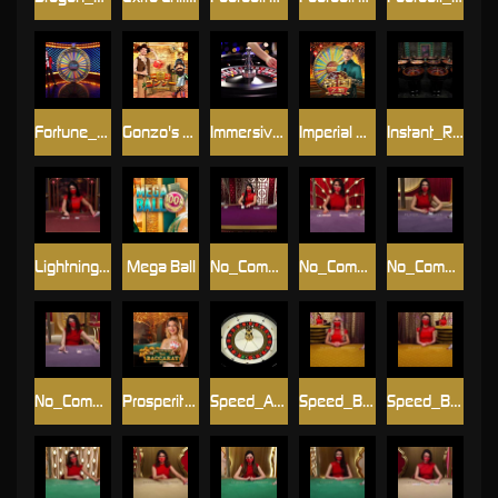
Fortune_Wheel
Gonzo's Treasure Map
Immersive_Roulette
Imperial Quest
Instant_Roulette
Lightning_Baccarat
Mega Ball
No_Comm_Baccarat
No_Comm_Speed_Baccarat_A
No_Comm_Speed_Baccarat_B
No_Comm_Speed_Baccarat_C
Prosperity Tree Baccarat
Speed_Auto_Roulette
Speed_Baccarat_A
Speed_Baccarat_B