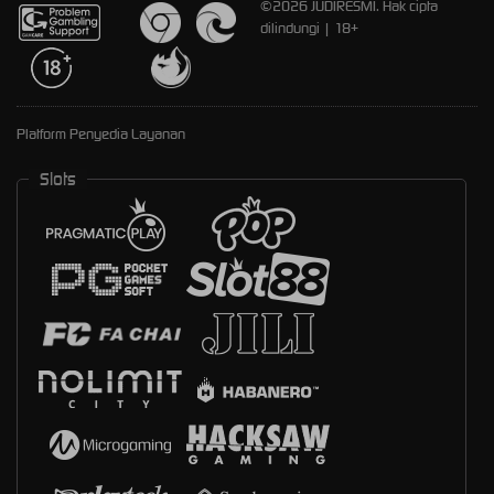
©2026 JUDIRESMI. Hak cipta
dilindungi | 18+
Platform Penyedia Layanan
Slots