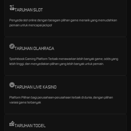
TARUHAN SLOT
Penyedia slot online dengan beragam pilihan game menarik yang memudahkan
pemain untuk mencapai jackpot
TARUHAN OLAHRAGA
Sportsbook Gaming Platform Terbaik menawarkan lebih banyak game, odds yang
lebih tinggi, dan menyediakan pilihan yang lebih banyak untuk pemain.
TARUHAN LIVE KASINO
Platform Pilihan bagi perusahaan-perusahaan terbaik di dunia, dengan pilihan
variasi game terbanyak
TARUHAN TOGEL