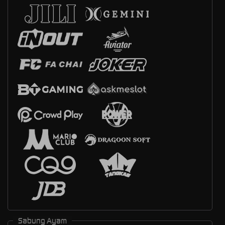
Sabung Ayam