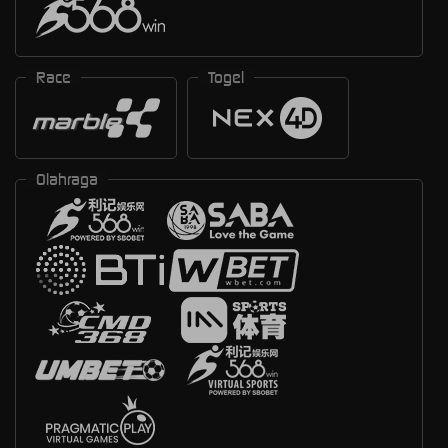
Race
Togel
Olahraga