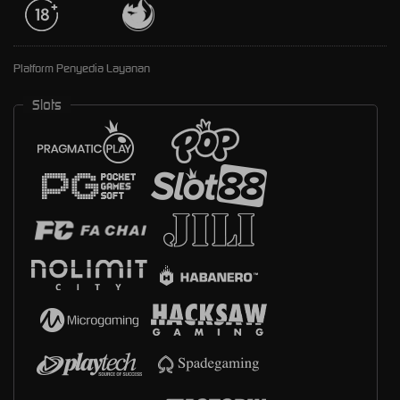
Platform Penyedia Layanan
Slots